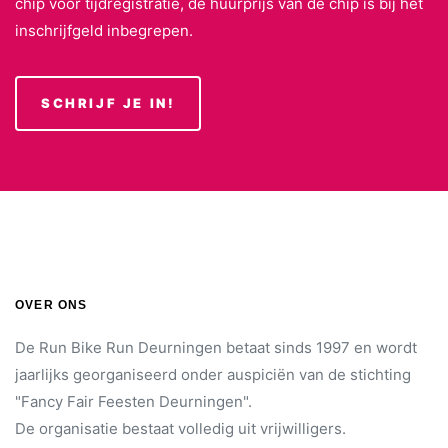
chip voor tijdregistratie, de huurprijs van de chip is bij het
inschrijfgeld inbegrepen.
SCHRIJF JE IN!
OVER ONS
De Run Bike Run Deurningen betaat sinds 1997 en wordt
jaarlijks georganiseerd onder auspiciën van de stichting
"Fancy Fair Feesten Deurningen".
De organisatie bestaat volledig uit vrijwilligers.