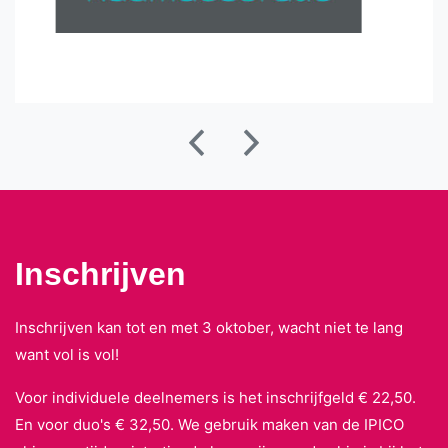
Inschrijven
Inschrijven kan tot en met 3 oktober, wacht niet te lang
want vol is vol!
Voor individuele deelnemers is het inschrijfgeld € 22,50.
En voor duo's € 32,50. We gebruik maken van de IPICO