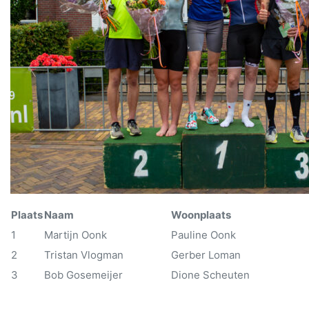
Plaats
Naam
Woonplaats
1
Martijn Oonk
Pauline Oonk
2
Tristan Vlogman
Gerber Loman
3
Bob Gosemeijer
Dione Scheuten