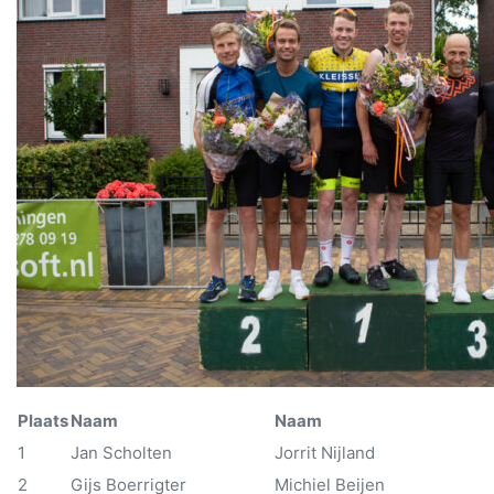
Plaats
Naam
Naam
1
Jan Scholten
Jorrit Nijland
2
Gijs Boerrigter
Michiel Beijen