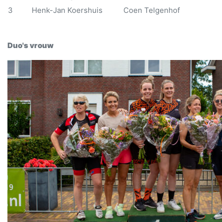
3
Henk-Jan Koershuis
Coen Telgenhof
Duo's vrouw