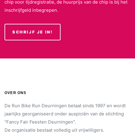
chip voor tijdregistratie, de huurprijs van de chip is bij het
inschrijfgeld inbegrepen.
SCHRIJF JE IN!
OVER ONS
De Run Bike Run Deurningen betaat sinds 1997 en wordt
jaarlijks georganiseerd onder auspiciën van de stichting
"Fancy Fair Feesten Deurningen".
De organisatie bestaat volledig uit vrijwilligers.